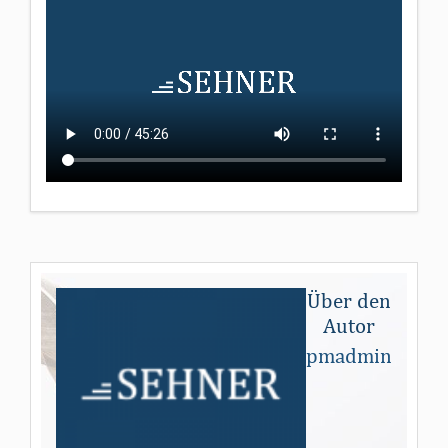
Über den
Autor
pmadmin