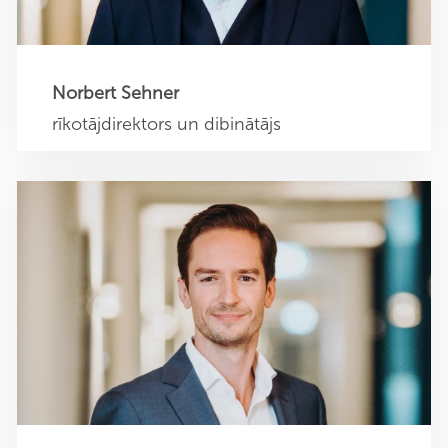
+49 40 4011354 0
Norbert Sehner
rīkotājdirektors un dibinātājs
Martin Loelke
Izpilddirektors Vācija
m.loelke@sehner-unternehmensberatung.de
+49 40 4011354 0