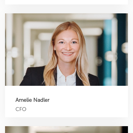
Amelie Nadler
CFO
a.nadler@sehner-unternehmensberatung.de
+49 40 4011354 0
Amelie Nadler
CFO