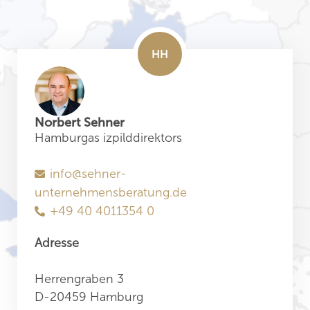
Hamburg
Vienna
Riga
Barcelona
Norbert Sehner
Hamburgas izpilddirektors
Milan
info@sehner-
unternehmensberatung.de
+49 40 4011354 0
Adresse
Herrengraben 3
D-20459 Hamburg