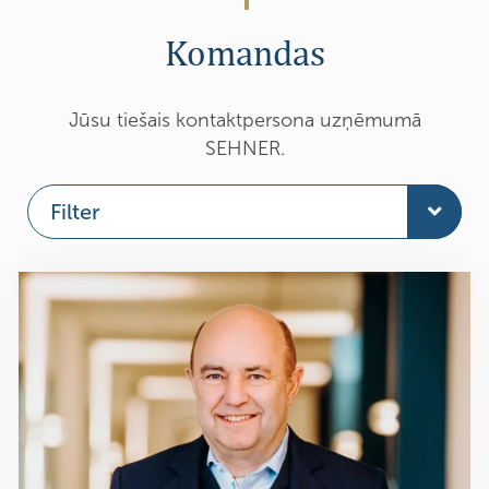
Komandas
Jūsu tiešais kontaktpersona uzņēmumā
SEHNER.
Filter
Rīkotājdirektori
Darījumu komanda
Nozares komandas
Norbert Sehner
Izpilddirektors un dibinātājs
Dati un Infrastruktūra
n.sehner@sehner-unternehmensberatung.de