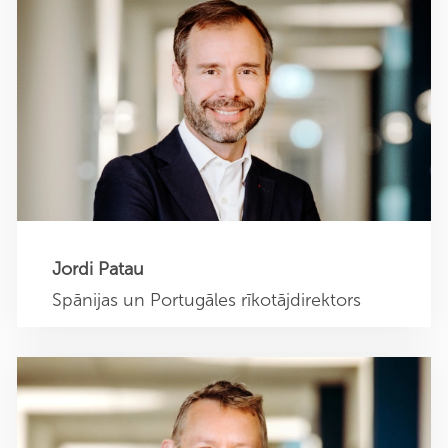
Jordi Patau
Spānijas un Portugāles rīkotājdirektors
j.patau@sehner-iberia.com
+34 600 453 115
Jordi Patau
Spānijas un Portugāles rīkotājdirektors