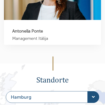
a.ponte@sehner-italia.it
+39 335 5837670
Antonella Ponte
Management Itālija
Standorte
Hamburg