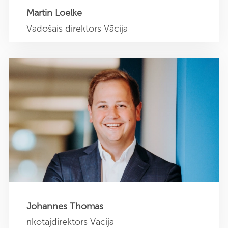
Martin Loelke
Vadošais direktors Vācija
Džons Tomass
Izpilddirektors Vācija
j.thomas@sehner-unternehmensberatung.de
+49 40 4011354 0
Johannes Thomas
rīkotājdirektors Vācija