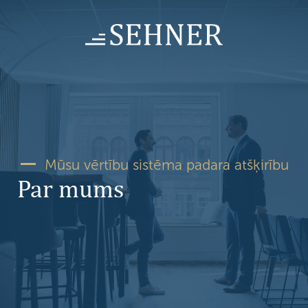
Skip
to
content
Mūsu vērtību sistēma padara atšķirību
Par mums