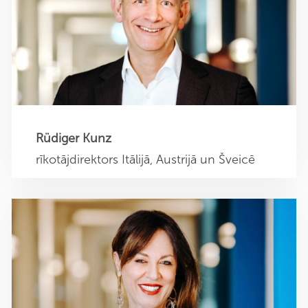
Rüdiger Kunz
Itālijas, Austrijas un Šveices rīkotājdirektors
r.kunz@sehner-austria.at
+43 1 9974260 1
Rüdiger Kunz
rīkotājdirektors Itālijā, Austrijā un Šveicē
Antonella Ponte
Vadība Itālija