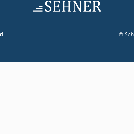
ad
© Seh